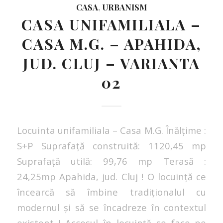
CASA
,
URBANISM
CASA UNIFAMILIALA –
CASA M.G. – APAHIDA,
JUD. CLUJ – VARIANTA
02
Locuinta unifamiliala – Casa M.G. Înălțime :
S+P Suprafață construită: 1120,45 mp
Suprafață utilă: 99,76 mp Terasă :
24,25mp Apahida, jud. Cluj ! O locuință ce
încearcă să îmbine tradiționalul cu
modernul și să se încadreze în contextul
existent ! Accesul în locuință se face pe