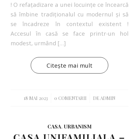
! O refațadizare a unei locuințe ce încearcă
să îmbine tradiționalul cu modernul și să
se încadreze în contextul existent !
Accesul în casă se face printr-un hol
modest, urmând […]
Citește mai mult
/
/
18 MAI 2023
0 COMENTARII
DE
ADMIN
CASA
,
URBANISM
CASA UNIFAMILIALA –