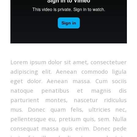
Lorem ipsum dolor sit amet, consectetuer
adipiscing elit. Aenean commodo ligula
eget dolor. Aenean massa. Cum sociis
natoque penatibus et magnis dis
parturient montes, nascetur ridiculus
mus. Donec quam felis, ultricies nec,
pellentesque eu, pretium quis, sem. Nulla
consequat massa quis enim. Donec pede