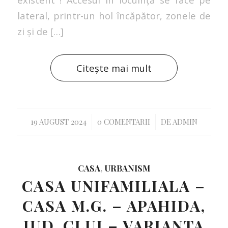
lateral, printr-un hol încăpător, zonele de
zi și de […]
Citește mai mult
/
/
19 AUGUST 2024
0 COMENTARII
DE
ADMIN
CASA
,
URBANISM
CASA UNIFAMILIALA –
CASA M.G. – APAHIDA,
JUD. CLUJ – VARIANTA