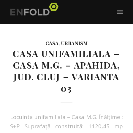
CASA
,
URBANISM
CASA UNIFAMILIALA –
CASA M.G. – APAHIDA,
JUD. CLUJ – VARIANTA
03
Locuinta unifamiliala – Casa M.G. Înălțime :
S+P Suprafață construită: 1120,45 mp