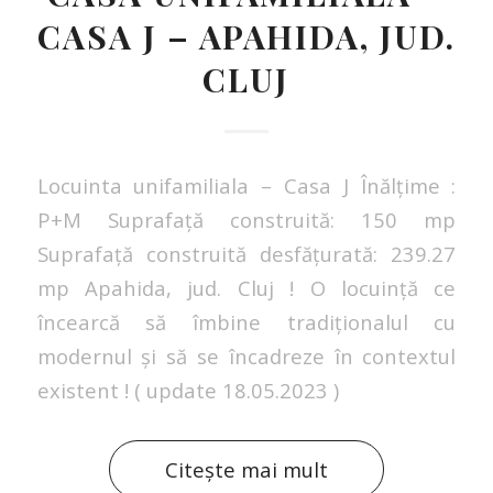
CASA J – APAHIDA, JUD.
CLUJ
Locuinta unifamiliala – Casa J Înălțime :
P+M Suprafață construită: 150 mp
Suprafață construită desfățurată: 239.27
mp Apahida, jud. Cluj ! O locuință ce
încearcă să îmbine tradiționalul cu
modernul și să se încadreze în contextul
existent ! ( update 18.05.2023 )
Citește mai mult