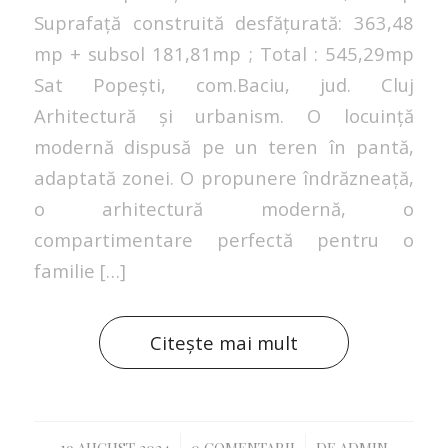
Suprafață construită desfățurată: 363,48
mp + subsol 181,81mp ; Total : 545,29mp
Sat Popești, com.Baciu, jud. Cluj
Arhitectură și urbanism. O locuință
modernă dispusă pe un teren în pantă,
adaptată zonei. O propunere îndrăzneață,
o arhitectură modernă, o
compartimentare perfectă pentru o
familie […]
Citește mai mult
19 AUGUST 2024
0 COMENTARII
DE
ADMIN