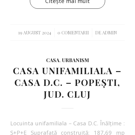
Citește mai mult
/
/
19 AUGUST 2024
0 COMENTARII
DE
ADMIN
CASA
,
URBANISM
CASA UNIFAMILIALA –
CASA D.C. – POPEȘTI,
JUD. CLUJ
Locuinta unifamiliala – Casa D.C. Înălțime :
S+P+E Suprafață construită: 187,69 mp