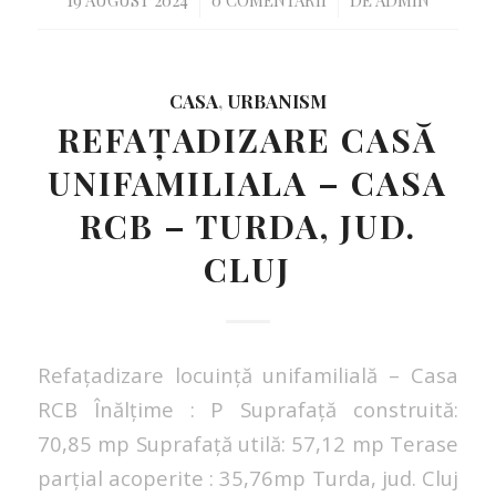
/
/
CASA
,
URBANISM
REFAȚADIZARE CASĂ
UNIFAMILIALA – CASA
RCB – TURDA, JUD.
CLUJ
Refațadizare locuință unifamilială – Casa
RCB Înălțime : P Suprafață construită:
70,85 mp Suprafață utilă: 57,12 mp Terase
parțial acoperite : 35,76mp Turda, jud. Cluj