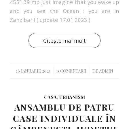
4551.39 mp Just imagine that you wake up
and you see the Ocean : you are in
Zanzibar ! ( update 17.01.2023 )
Citește mai mult
/
/
16 IANUARIE 2023
0 COMENTARII
DE
ADMIN
CASA
,
URBANISM
ANSAMBLU DE PATRU
CASE INDIVIDUALE ÎN